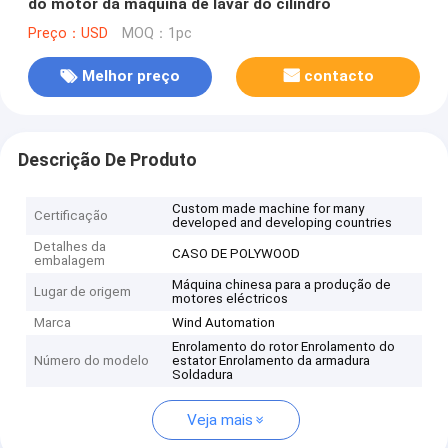
do motor da máquina de lavar do cilindro
Preço：USD
MOQ：1pc
Melhor preço
contacto
Descrição De Produto
Custom made machine for many
Certificação
developed and developing countries
Detalhes da
CASO DE POLYWOOD
embalagem
Máquina chinesa para a produção de
Lugar de origem
motores eléctricos
Marca
Wind Automation
Enrolamento do rotor Enrolamento do
Número do modelo
estator Enrolamento da armadura
Soldadura
Veja mais