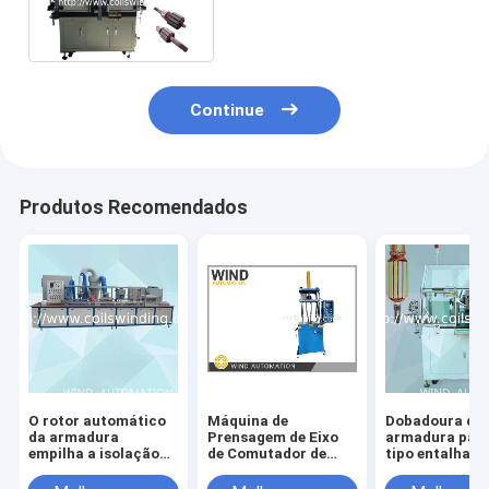
motor da máquina de lavar
do cilindro
Continue
Produtos Recomendados
O rotor automático
Máquina de
Dobadoura da
da armadura
Prensagem de Eixo
armadura para
empilha a isolação
de Comutador de
tipo entalhado
eletrostática da
Armadura para
da ferramenta
resina de AKZO
Montagem de Rotor
elétrica WIND