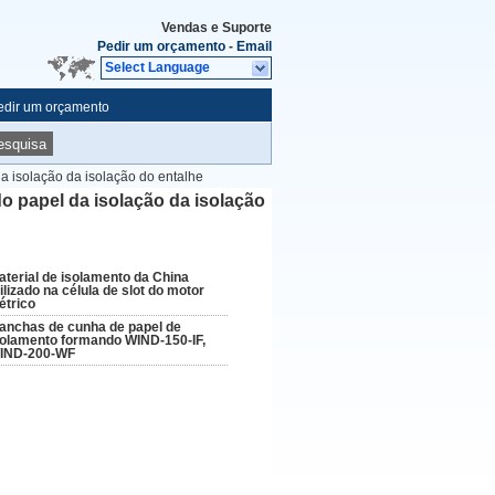
Vendas e Suporte
Pedir um orçamento
-
Email
Select Language
edir um orçamento
esquisa
a isolação da isolação do entalhe
o papel da isolação da isolação
aterial de isolamento da China
ilizado na célula de slot do motor
étrico
anchas de cunha de papel de
solamento formando WIND-150-IF,
IND-200-WF