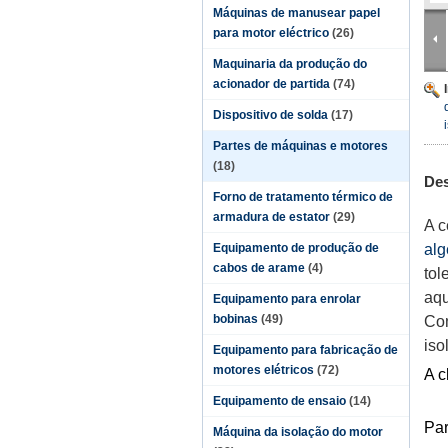
Máquinas de manusear papel
para motor eléctrico
(26)
Maquinaria da produção do
acionador de partida
(74)
Dispositivo de solda
(17)
Partes de máquinas e motores
(18)
Des
Forno de tratamento térmico de
armadura de estator
(29)
A c
Equipamento de produção de
al
cabos de arame
(4)
tol
aq
Equipamento para enrolar
bobinas
(49)
Com
iso
Equipamento para fabricação de
motores elétricos
(72)
A c
Equipamento de ensaio
(14)
Par
Máquina da isolação do motor