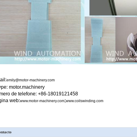
il:
emily@motor-machinery.com
pe: motor.machinery
ero de telefone: +86-18019121458
gina web:
;
www.motor-machinery.com
www.coilswinding.com
ntacto