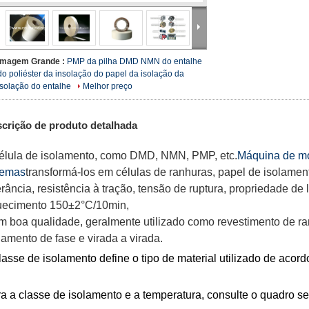
Imagem Grande :
PMP da pilha DMD NMN do entalhe
do poliéster da insolação do papel da isolação da
isolação do entalhe
Melhor preço
crição de produto detalhada
élula de isolamento, como DMD, NMN, PMP, etc.
Máquina de mo
gemas
transformá-los em células de ranhuras, papel de isolamen
erância, resistência à tração, tensão de ruptura, propriedade de
uecimento 150±2°C/10min,
 boa qualidade, geralmente utilizado como revestimento de ra
lamento de fase e virada a virada.
lasse de isolamento define o tipo de material utilizado de aco
a a classe de isolamento e a temperatura, consulte o quadro se