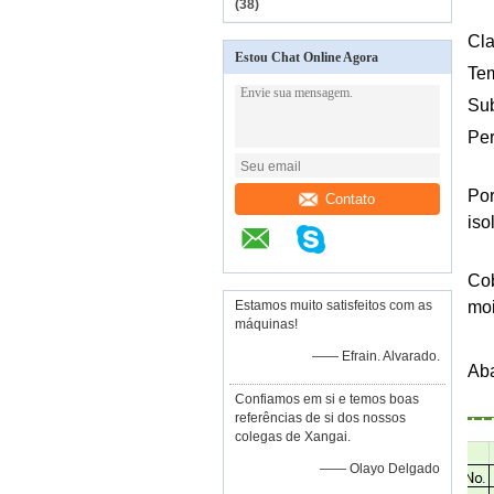
(38)
Cla
Estou Chat Online Agora
Tem
Sub
Per
Por
Contato
iso
Cob
Estamos muito satisfeitos com as
moi
máquinas!
—— Efrain. Alvarado.
Aba
Confiamos em si e temos boas
referências de si dos nossos
colegas de Xangai.
—— Olayo Delgado