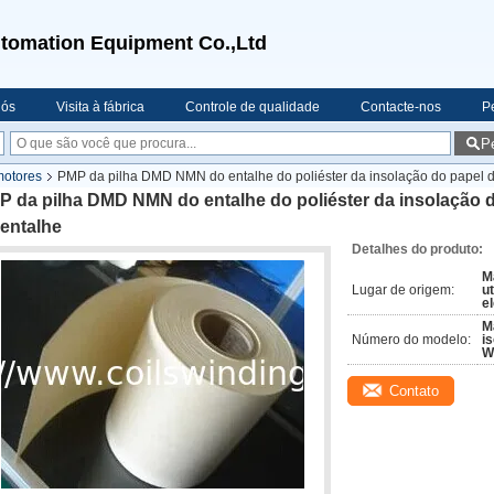
tomation Equipment Co.,Ltd
nós
Visita à fábrica
Controle de qualidade
Contacte-nos
P
P
motores
PMP da pilha DMD NMN do entalhe do poliéster da insolação do papel d
 da pilha DMD NMN do entalhe do poliéster da insolação d
entalhe
Detalhes do produto:
M
Lugar de origem:
ut
el
M
Número do modelo:
i
W
Contato