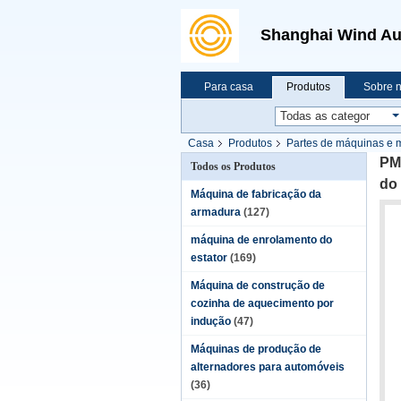
Shanghai Wind Au
Para casa
Produtos
Sobre 
Casa
Produtos
Partes de máquinas e 
PMP
Todos os Produtos
do 
Máquina de fabricação da
armadura
(127)
máquina de enrolamento do
estator
(169)
Máquina de construção de
cozinha de aquecimento por
indução
(47)
Máquinas de produção de
alternadores para automóveis
(36)