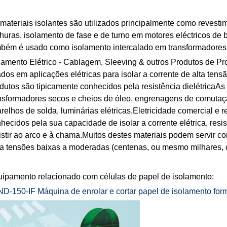
materiais isolantes são utilizados principalmente como revest
huras, isolamento de fase e de turno em motores eléctricos de
bém é usado como isolamento intercalado em transformadores e
lamento Elétrico - Cablagem, Sleeving & outros Produtos de Pro
dos em aplicações elétricas para isolar a corrente de alta ten
dutos são tipicamente conhecidos pela resistência dielétricaA
nsformadores secos e cheios de óleo, engrenagens de comutaçã
relhos de solda, luminárias elétricas,Eletricidade comercial e 
hecidos pela sua capacidade de isolar a corrente elétrica, resis
istir ao arco e à chama.Muitos destes materiais podem servir c
a tensões baixas a moderadas (centenas, ou mesmo milhares, d
ipamento relacionado com células de papel de isolamento:
D-150-IF Máquina de enrolar e cortar papel de isolamento fo