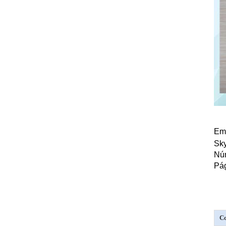
Ema
Sky
Núm
Pá
Co