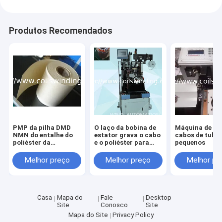
Produtos Recomendados
PMP da pilha DMD
O laço da bobina de
Máquina de co
NMN do entalhe do
estator grava o cabo
cabos de tubo
poliéster da
e o poliéster para
pequenos
insolação do papel
ligar bobinas do
da isolação da
motor elétrico
Melhor preço
Melhor preço
Melhor pr
isolação do entalhe
Casa
Mapa do
Fale
Desktop
Site
Conosco
Site
Mapa do Site
Privacy Policy